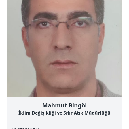
Mahmut Bingöl
İklim Değişikliği ve Sıfır Atık Müdürlüğü