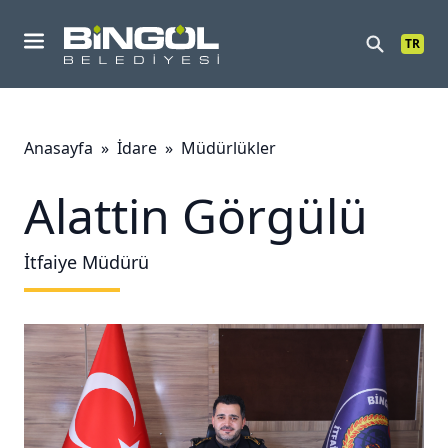
TR
Mobil Menu
Anasayfa
»
İdare
»
Müdürlükler
Alattin Görgülü
İtfaiye Müdürü