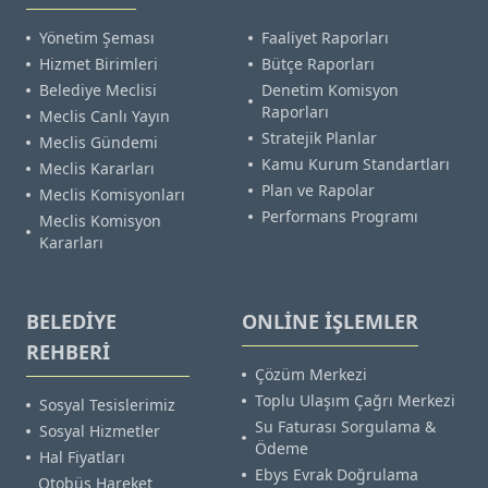
Yönetim Şeması
Faaliyet Raporları
Hizmet Birimleri
Bütçe Raporları
Belediye Meclisi
Denetim Komisyon
Raporları
Meclis Canlı Yayın
Stratejik Planlar
Meclis Gündemi
Kamu Kurum Standartları
Meclis Kararları
Plan ve Rapolar
Meclis Komisyonları
Performans Programı
Meclis Komisyon
Kararları
BELEDİYE
ONLİNE İŞLEMLER
REHBERİ
Çözüm Merkezi
Toplu Ulaşım Çağrı Merkezi
Sosyal Tesislerimiz
Su Faturası Sorgulama &
Sosyal Hizmetler
Ödeme
Hal Fiyatları
Ebys Evrak Doğrulama
Otobüs Hareket