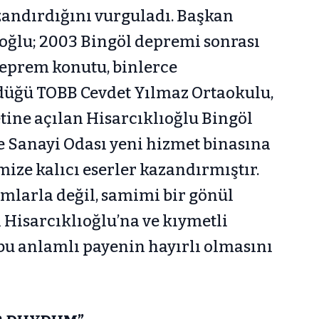
azandırdığını vurguladı. Başkan
ıoğlu; 2003 Bingöl depremi sonrası
 deprem konutu, binlerce
düğü TOBB Cevdet Yılmaz Ortaokulu,
tine açılan Hisarcıklıoğlu Bingöl
e Sanayi Odası yeni hizmet binasına
mize kalıcı eserler kazandırmıştır.
ımlarla değil, samimi bir gönül
 Hisarcıklıoğlu’na ve kıymetli
 bu anlamlı payenin hayırlı olmasını