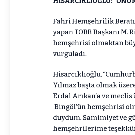
HİSARCIKLIOĞLU: “ONU
Fahri Hemşehrilik Beratı
yapan TOBB Başkanı M. Ri
hemşehrisi olmaktan büy
vurguladı.
Hisarcıklıoğlu, “Cumhur
Yılmaz başta olmak üzere
Erdal Arıkan’a ve meclis
Bingöl’ün hemşehrisi ol
duydum. Samimiyet ve gül
hemşehrilerime teşekkür 