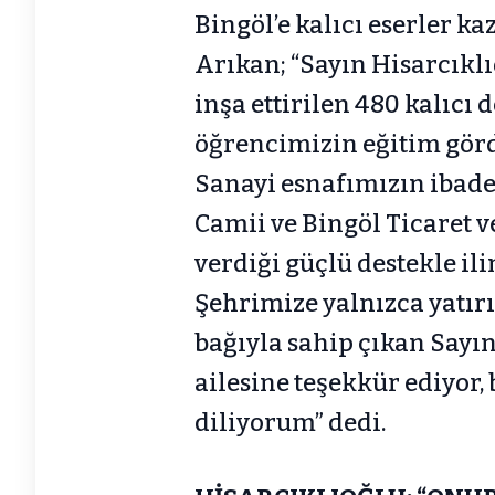
Bingöl’e kalıcı eserler k
Arıkan; “Sayın Hisarcıkl
inşa ettirilen 480 kalıcı
öğrencimizin eğitim gör
Sanayi esnafımızın ibade
Camii ve Bingöl Ticaret v
verdiği güçlü destekle ili
Şehrimize yalnızca yatır
bağıyla sahip çıkan Sayın
ailesine teşekkür ediyor,
diliyorum” dedi.