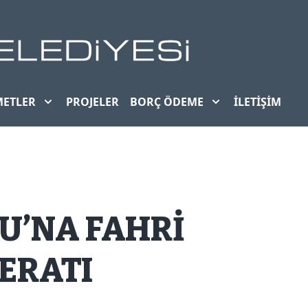
METLER
PROJELER
BORÇ ÖDEME
İLETIŞIM
U’NA FAHRİ
ERATI