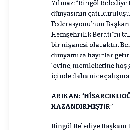
Yılmaz; “Bingöl Belediye 
dünyasının çatı kuruluş
Federasyonu’nun Başkanı 
Hemşehrilik Beratı”nı tak
bir nişanesi olacaktır. Be
dünyamıza hayırlar geti
“evine, memleketine hoş g
içinde daha nice çalışmal
ARIKAN: “HİSARCIKLIOĞ
KAZANDIRMIŞTIR”
Bingöl Belediye Başkanı 