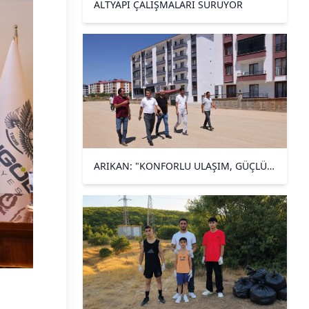
ALTYAPI ÇALIŞMALARI SÜRÜYOR
ARIKAN: "KONFORLU ULAŞIM, GÜÇLÜ
ALTYAPI İÇİN ÇALIŞIYORUZ”