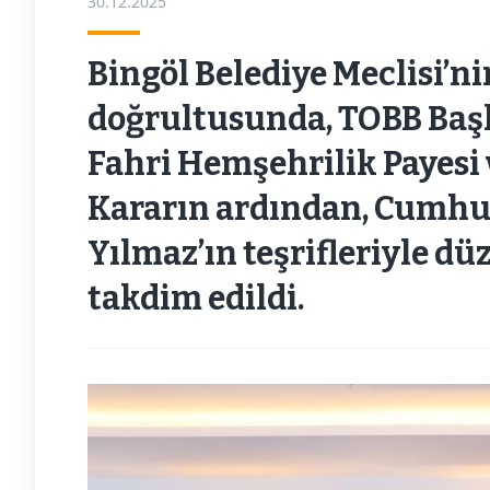
30.12.2025
Bingöl Belediye Meclisi’nin
doğrultusunda, TOBB Başk
Fahri Hemşehrilik Payesi v
Kararın ardından, Cumhur
Yılmaz’ın teşrifleriyle dü
takdim edildi.